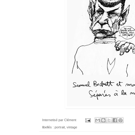
Internetisé par
Clément
libellés :
portrait
,
vintage