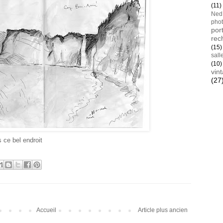
(11)
Ned
pho
port
rec
(15)
sall
(10)
vin
(27
Blan
 ce bel endroit
AYay
Accueil
Article plus ancien