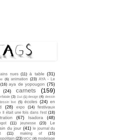
NK
S
à table
(31)
ains nues
(11)
animation
(23)
AYA - Le
he
(6)
aya de yopougon
(75)
(16)
carnets
(159)
(24)
rfatale
(3)
design
(4)
dessin
Dali
(1)
écoles
(24)
en
dessin live
(5)
d
(28)
festivaux
expo
(14)
)
Il était une fois dans l'est
(18)
stration
(67)
Isadora
(48)
Le
ngot
(11)
jeunesse
(23)
sin du jour
(41)
le journal du
t
(11)
making of
(15)
opolitain
(23)
modelage
MOC
(4)