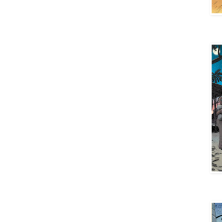
Aya 
Aya 