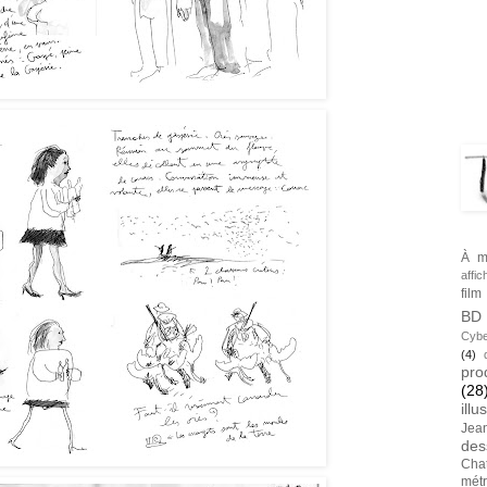
BLA
TAG
À m
affic
film
BD
Cybe
(4)
pro
(28
illu
Jea
des
Cha
métr