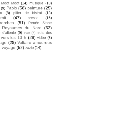
Moot Moot
(14)
musique
(18)
Pablo
(58)
peinture
(25)
(9)
to
(8)
pilier de bistrot
(13)
rait
(47)
presse
(16)
herches
(51)
Renée Stone
Royaumes du Nord
(32)
e d'attente
(9)
trois dés
train
(4)
vers les 13 h
(28)
vidéo
(8)
tage
(29)
Voltaire amoureux
)
voyage
(52)
zazie
(14)
k
 facebook