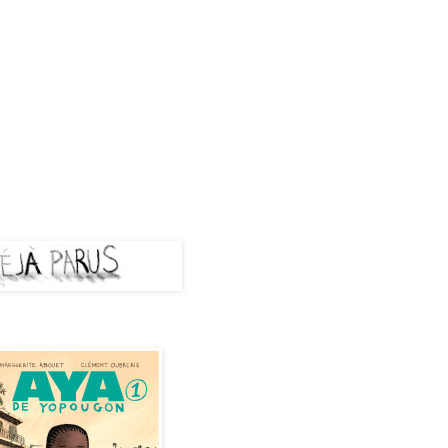
A PARUS
de Yopougon - Tome 1