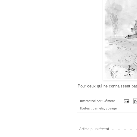
Pour ceux qui ne connaissent pas
Internetisé par
Clément
libellés :
carnets
,
voyage
Article plus récent