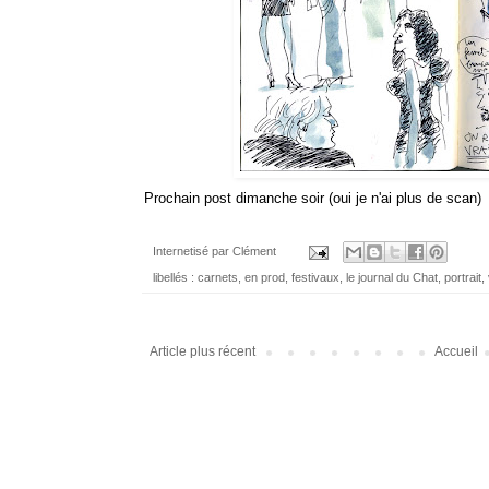
Prochain post dimanche soir (oui je n'ai plus de scan)
Internetisé par
Clément
libellés :
carnets
,
en prod
,
festivaux
,
le journal du Chat
,
portrait
,
Article plus récent
Accueil