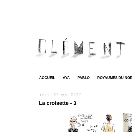
ACCUEIL
AYA
PABLO
ROYAUMES DU NO
jeudi 24 mai 2007
La croisette - 3