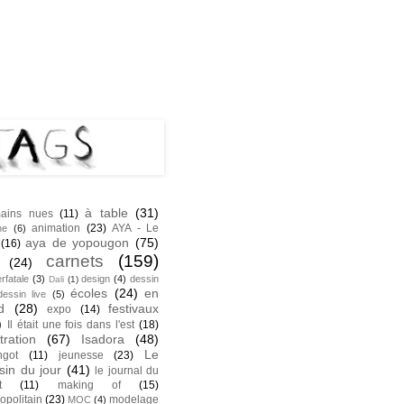
NK
S
à table
(31)
ains nues
(11)
animation
(23)
AYA - Le
he
(6)
aya de yopougon
(75)
(16)
carnets
(159)
(24)
rfatale
(3)
design
(4)
dessin
Dali
(1)
écoles
(24)
en
dessin live
(5)
d
(28)
festivaux
expo
(14)
)
Il était une fois dans l'est
(18)
stration
(67)
Isadora
(48)
Le
ngot
(11)
jeunesse
(23)
sin du jour
(41)
le journal du
t
(11)
making of
(15)
opolitain
(23)
modelage
MOC
(4)