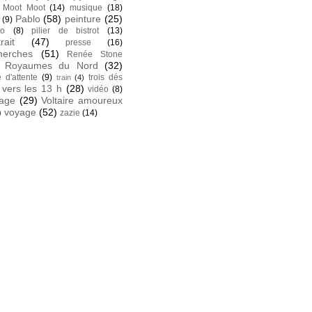
Moot Moot
(14)
musique
(18)
Pablo
(58)
peinture
(25)
(9)
to
(8)
pilier de bistrot
(13)
rait
(47)
presse
(16)
herches
(51)
Renée Stone
Royaumes du Nord
(32)
e d'attente
(9)
trois dés
train
(4)
vers les 13 h
(28)
vidéo
(8)
tage
(29)
Voltaire amoureux
)
voyage
(52)
zazie
(14)
k
 facebook