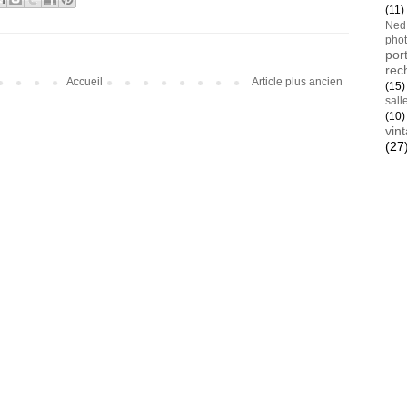
(11)
Ned
pho
port
rec
Accueil
Article plus ancien
(15)
sall
(10)
vin
(27
Blan
AYay