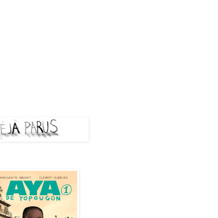
A PARUS
de Yopougon - Tome 1