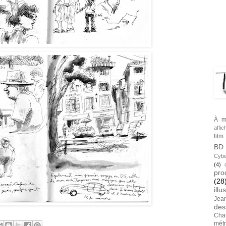
BLA
TAG
À m
affic
film
BD
Cybe
(4)
pro
(28
illu
Jea
des
Cha
métr