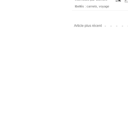
libellés :
carnets
,
voyage
Article plus récent