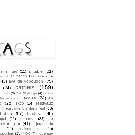
NK
S
à table
(31)
ains nues
(11)
animation
(23)
AYA - Le
he
(6)
aya de yopougon
(75)
(16)
carnets
(159)
(24)
rfatale
(3)
design
(4)
dessin
Dali
(1)
écoles
(24)
en
dessin live
(5)
d
(28)
festivaux
expo
(14)
)
Il était une fois dans l'est
(18)
stration
(67)
Isadora
(48)
Le
ngot
(11)
jeunesse
(23)
sin du jour
(41)
le journal du
t
(11)
making of
(15)
opolitain
(23)
modelage
MOC
(4)