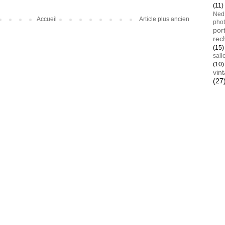
(11)
Ned
Accueil
Article plus ancien
pho
port
rec
(15)
sall
(10)
vin
(27
Blan
AYay