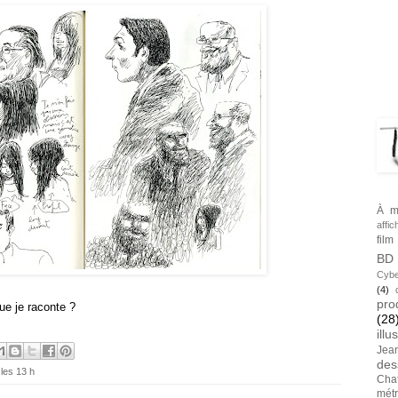
BLA
TAG
À m
affic
film
BD
Cybe
(4)
pro
ue je raconte ?
(28
illu
Jea
des
 les 13 h
Cha
métr