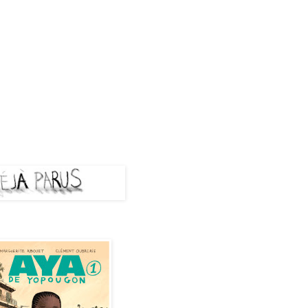
A PARUS
de Yopougon - Tome 1