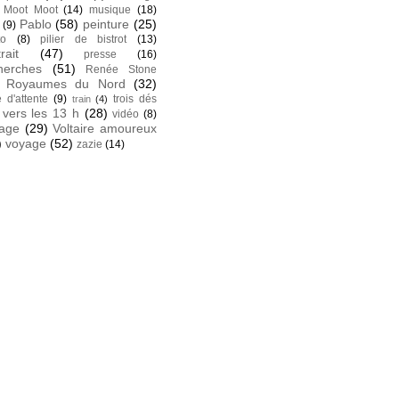
Moot Moot
(14)
musique
(18)
Pablo
(58)
peinture
(25)
(9)
to
(8)
pilier de bistrot
(13)
rait
(47)
presse
(16)
herches
(51)
Renée Stone
Royaumes du Nord
(32)
e d'attente
(9)
trois dés
train
(4)
vers les 13 h
(28)
vidéo
(8)
tage
(29)
Voltaire amoureux
)
voyage
(52)
zazie
(14)
k
 facebook