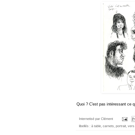
Quoi ? C'est pas intéressant ce q
Internetisé par
Clément
libellés :
à table
,
carnets
,
portrait
,
vers