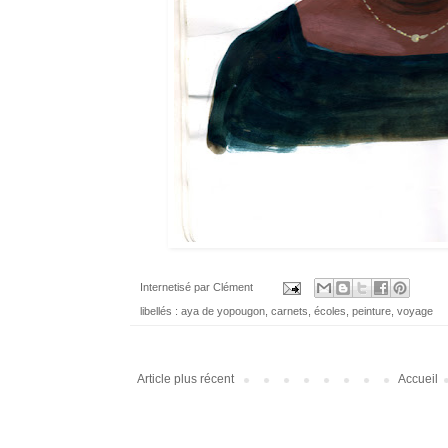
Internetisé par
Clément
libellés :
aya de yopougon
,
carnets
,
écoles
,
peinture
,
voyage
Article plus récent
Accueil