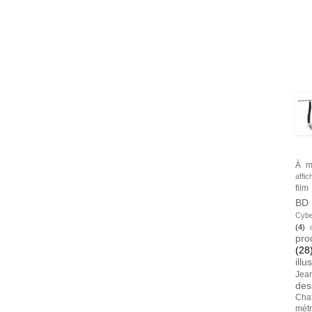
BLA
TAG
À m
affic
film
BD
Cybe
(4)
pro
(28
illu
Jea
des
Cha
métr