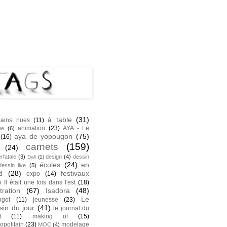
NK
S
à table
(31)
ains nues
(11)
animation
(23)
AYA - Le
he
(6)
aya de yopougon
(75)
(16)
carnets
(159)
(24)
rfatale
(3)
design
(4)
dessin
Dali
(1)
écoles
(24)
en
dessin live
(5)
d
(28)
festivaux
expo
(14)
)
Il était une fois dans l'est
(18)
stration
(67)
Isadora
(48)
Le
ngot
(11)
jeunesse
(23)
sin du jour
(41)
le journal du
t
(11)
making of
(15)
opolitain
(23)
modelage
MOC
(4)