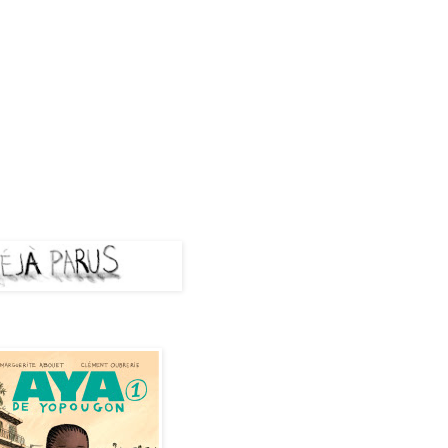
A PARUS
de Yopougon - Tome 1