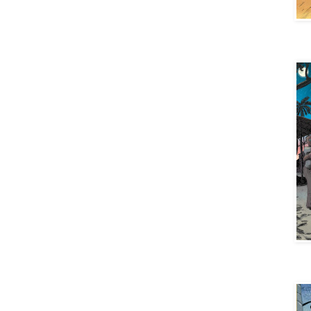
Aya 
Aya 