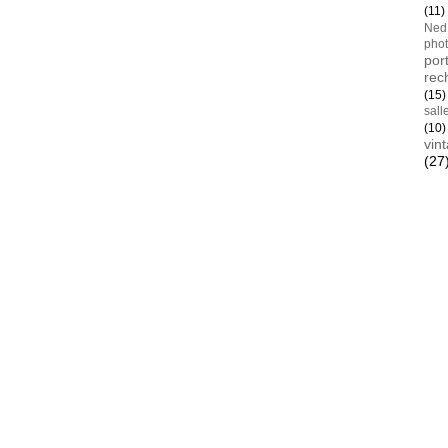
(11)
Ned
pho
port
rec
(15)
sall
(10)
vin
(27
Blan
AYay