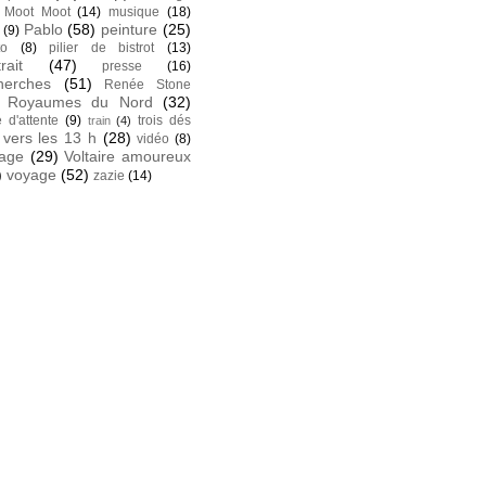
Moot Moot
(14)
musique
(18)
Pablo
(58)
peinture
(25)
(9)
to
(8)
pilier de bistrot
(13)
rait
(47)
presse
(16)
herches
(51)
Renée Stone
Royaumes du Nord
(32)
e d'attente
(9)
trois dés
train
(4)
vers les 13 h
(28)
vidéo
(8)
tage
(29)
Voltaire amoureux
)
voyage
(52)
zazie
(14)
k
 facebook