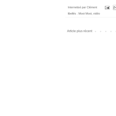
Internetisé par
Clément
libellés :
Moot Moot
,
vidéo
Article plus récent