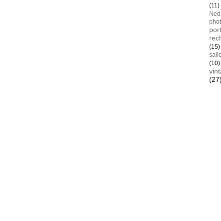
(11)
Ned
pho
port
rec
(15)
sall
(10)
vin
(27
Blan
AYay