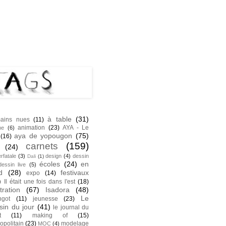
NK
S
à table
(31)
ains nues
(11)
animation
(23)
AYA - Le
he
(6)
aya de yopougon
(75)
(16)
carnets
(159)
(24)
rfatale
(3)
design
(4)
dessin
Dali
(1)
écoles
(24)
en
dessin live
(5)
d
(28)
festivaux
expo
(14)
)
Il était une fois dans l'est
(18)
stration
(67)
Isadora
(48)
Le
ngot
(11)
jeunesse
(23)
sin du jour
(41)
le journal du
t
(11)
making of
(15)
opolitain
(23)
modelage
MOC
(4)