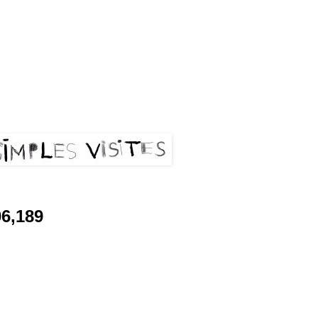
les visites
06,189