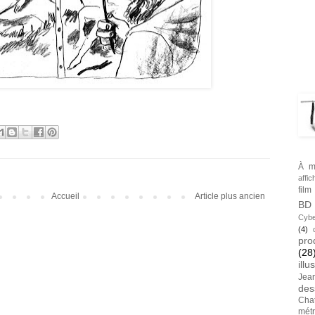
BLA
TAG
À m
affic
film
Accueil
Article plus ancien
BD
Cybe
(4)
pro
(28
illu
Jea
des
Cha
métr