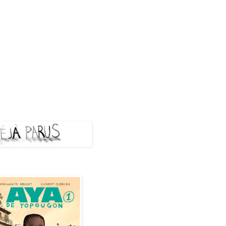
A PARUS
de Yopougon - Tome 1