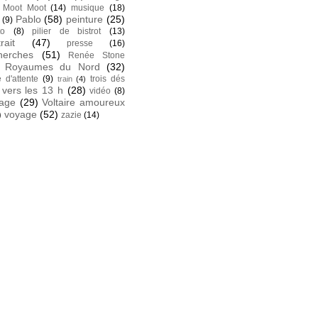
Moot Moot
(14)
musique
(18)
Pablo
(58)
peinture
(25)
(9)
to
(8)
pilier de bistrot
(13)
rait
(47)
presse
(16)
herches
(51)
Renée Stone
Royaumes du Nord
(32)
e d'attente
(9)
trois dés
train
(4)
vers les 13 h
(28)
vidéo
(8)
tage
(29)
Voltaire amoureux
)
voyage
(52)
zazie
(14)
k
 facebook