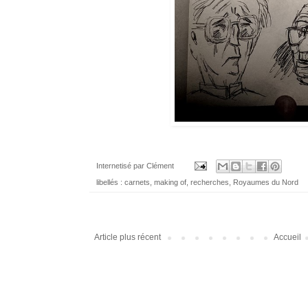
Internetisé par
Clément
libellés :
carnets
,
making of
,
recherches
,
Royaumes du Nord
Article plus récent
Accueil