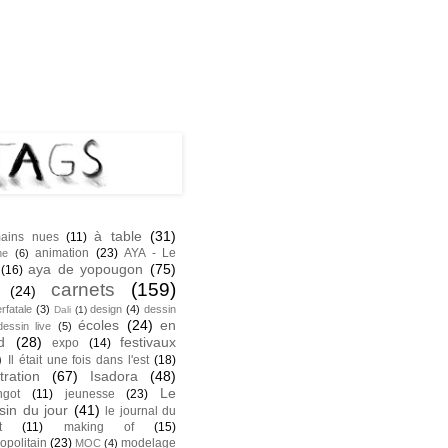
NK
S
à table
(31)
ains nues
(11)
animation
(23)
AYA - Le
he
(6)
aya de yopougon
(75)
(16)
carnets
(159)
(24)
rfatale
(3)
design
(4)
dessin
Dali
(1)
écoles
(24)
en
dessin live
(5)
d
(28)
festivaux
expo
(14)
)
Il était une fois dans l'est
(18)
stration
(67)
Isadora
(48)
Le
ngot
(11)
jeunesse
(23)
sin du jour
(41)
le journal du
t
(11)
making of
(15)
opolitain
(23)
modelage
MOC
(4)