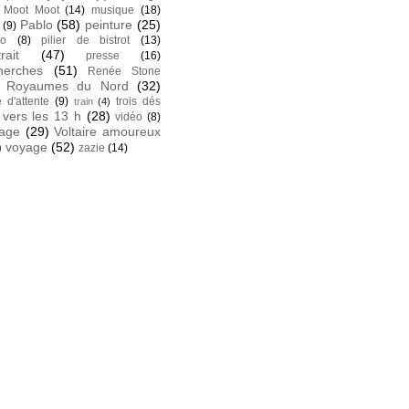
Moot Moot
(14)
musique
(18)
Pablo
(58)
peinture
(25)
(9)
to
(8)
pilier de bistrot
(13)
rait
(47)
presse
(16)
herches
(51)
Renée Stone
Royaumes du Nord
(32)
e d'attente
(9)
trois dés
train
(4)
vers les 13 h
(28)
vidéo
(8)
tage
(29)
Voltaire amoureux
)
voyage
(52)
zazie
(14)
k
 facebook