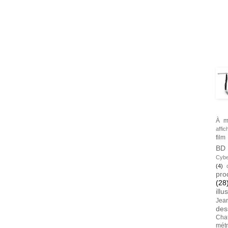
BLA
TAG
À m
affic
film
BD
Cybe
(4)
pro
(28
illu
Jea
des
Cha
métr