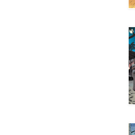
Aya 
Aya 