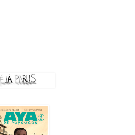
A PARUS
de Yopougon - Tome 1