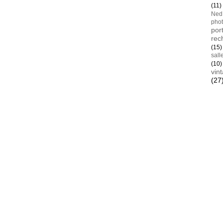
(11)
Ned
pho
port
rec
(15)
sall
(10)
vin
(27
Blan
AYay