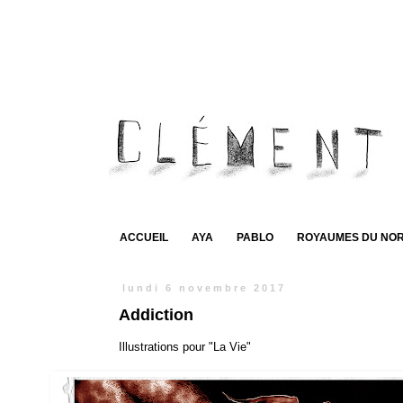
ACCUEIL
AYA
PABLO
ROYAUMES DU NO
lundi 6 novembre 2017
Addiction
Illustrations pour "La Vie"