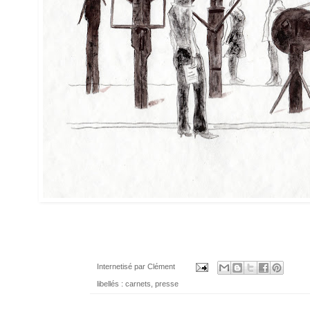
Internetisé par
Clément
libellés :
carnets
,
presse