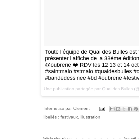
Toute l’équipe de Quai des Bulles est
présenter l’affiche de la 38ème édition 
@oubrerie ❤️ RDV les 12 13 et 14
#saintmalo #stmalo #quaidesbulles #
#bandedessinee #bd #oubrerie #festi
Une publication partagée par
Quai des Bulles
(@
Internetisé par
Clément
libellés :
festivaux
,
illustration
Article plus récent
Accueil