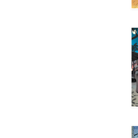
Aya 
Aya 