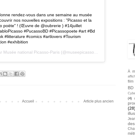
BLA
se donne rendez-vous dans une semaine au musée
écouvrir nos nouvelles expositions : "Picasso et la
o poète" ! (Œuvre de @oubrerie ) #14juillet
PabloPicasso #PucassoBD #Picassopoete #art #Bd
TAG
ok #litterature #comics #artlovers #Tourism
on #exhibition
ar
Musée national Picasso-Paris
(@museepicassoparis) le
14 Juil. 202
À m
affic
film
BD
Cybe
(4)
Accueil
Article plus ancien
pro
(28
illu
Jea
des
Cha
métr