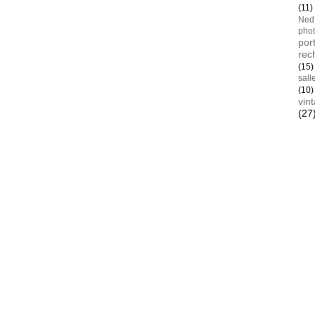
(11)
Ned
pho
port
rec
(15)
sall
(10)
vin
(27
Blan
AYay