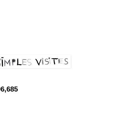
les visites
06,685