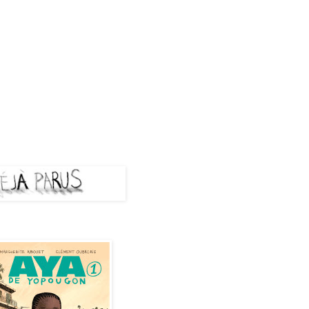
A PARUS
de Yopougon - Tome 1