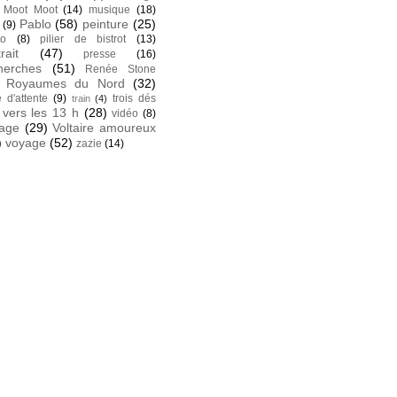
Moot Moot
(14)
musique
(18)
Pablo
(58)
peinture
(25)
(9)
to
(8)
pilier de bistrot
(13)
rait
(47)
presse
(16)
herches
(51)
Renée Stone
Royaumes du Nord
(32)
e d'attente
(9)
trois dés
train
(4)
vers les 13 h
(28)
vidéo
(8)
tage
(29)
Voltaire amoureux
)
voyage
(52)
zazie
(14)
k
 facebook