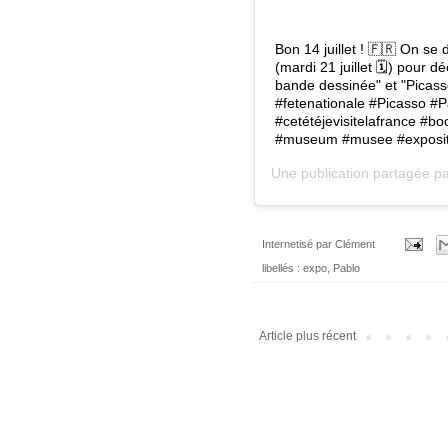
Bon 14 juillet ! 🇫🇷 On 
(mardi 21 juillet 🗓) pour d
bande dessinée" et "Picass
#fetenationale #Picasso #
#cetétéjevisitelafrance #bo
#museum #musee #expositi
Une publication partagée p
Internetisé par
Clément
libellés :
expo
,
Pablo
Article plus récent