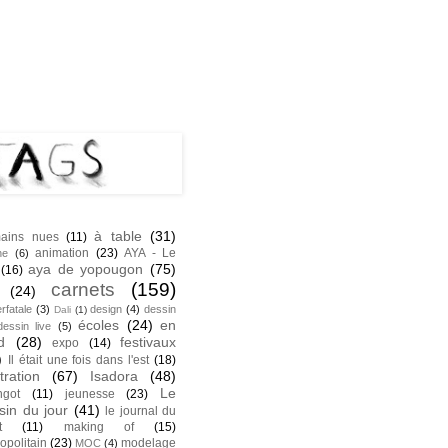
NK
S
0 à 3 :15 PDT
à table
(31)
ains nues
(11)
animation
(23)
AYA - Le
he
(6)
aya de yopougon
(75)
(16)
carnets
(159)
(24)
rfatale
(3)
design
(4)
dessin
Dali
(1)
écoles
(24)
en
dessin live
(5)
d
(28)
festivaux
expo
(14)
)
Il était une fois dans l'est
(18)
stration
(67)
Isadora
(48)
Le
ngot
(11)
jeunesse
(23)
sin du jour
(41)
le journal du
t
(11)
making of
(15)
opolitain
(23)
modelage
MOC
(4)