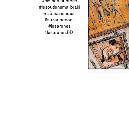
#clementoubrerie
#jesoutiensmalibrairi
e #àmainsnues
#suzannenoel
#lesarenes
#lesarenesBD