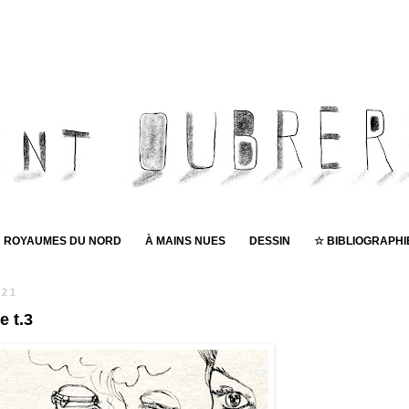
ROYAUMES DU NORD
À MAINS NUES
DESSIN
☆ BIBLIOGRAPHI
021
Pub
e t.3