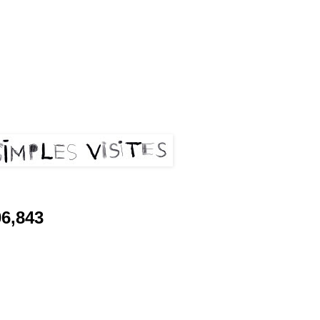
les visites
06,843