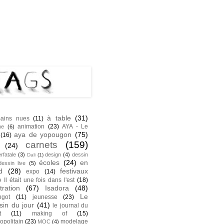
NK
S
à table
(31)
ains nues
(11)
animation
(23)
AYA - Le
he
(6)
aya de yopougon
(75)
(16)
carnets
(159)
(24)
rfatale
(3)
design
(4)
dessin
Dali
(1)
écoles
(24)
en
dessin live
(5)
d
(28)
festivaux
expo
(14)
)
Il était une fois dans l'est
(18)
stration
(67)
Isadora
(48)
Le
ngot
(11)
jeunesse
(23)
sin du jour
(41)
le journal du
t
(11)
making of
(15)
opolitain
(23)
modelage
MOC
(4)