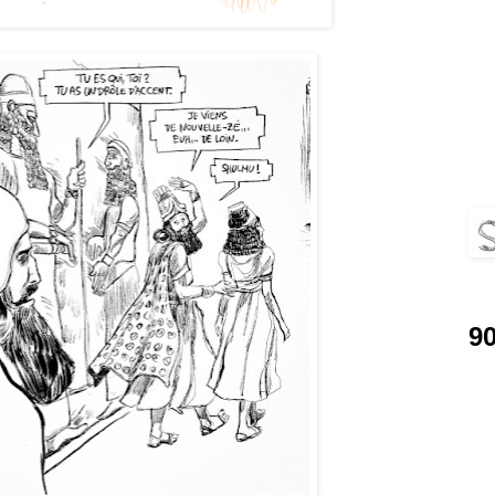
Simp
9