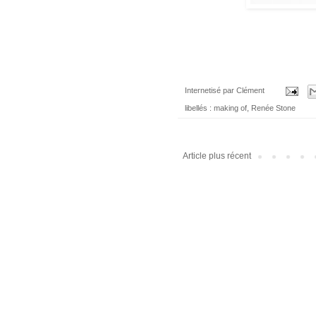
Internetisé par
Clément
libellés :
making of
,
Renée Stone
Article plus récent