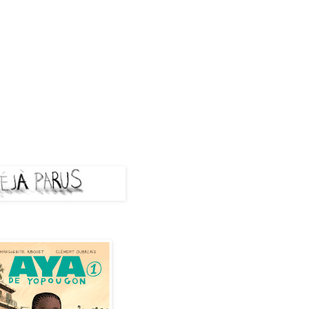
A PARUS
de Yopougon - Tome 1