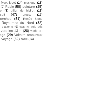
Moot Moot
(14)
musique
(18)
Pablo
(58)
peinture
(25)
(9)
to
(8)
pilier de bistrot
(13)
rait
(47)
presse
(16)
herches
(51)
Renée Stone
Royaumes du Nord
(32)
e d'attente
(9)
trois dés
train
(4)
vers les 13 h
(28)
vidéo
(8)
tage
(29)
Voltaire amoureux
)
voyage
(52)
zazie
(14)
k
 facebook