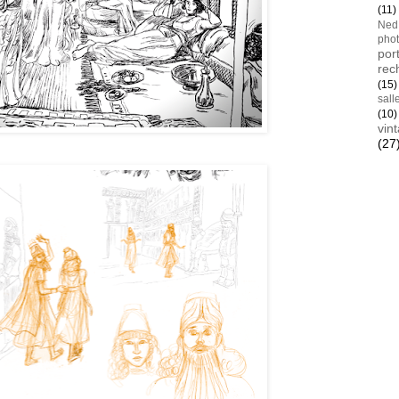
(11)
Ned
pho
port
rec
(15)
sall
(10)
vin
(27
Blan
AYay