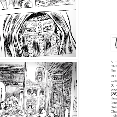
BLA
TAG
À m
affic
film
BD
Cybe
(4)
pro
(28
illu
Jea
des
Cha
métr