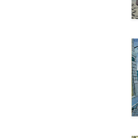
Aya 
Aya 