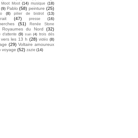
Moot Moot
(14)
musique
(18)
Pablo
(58)
peinture
(25)
(9)
to
(8)
pilier de bistrot
(13)
rait
(47)
presse
(16)
herches
(51)
Renée Stone
Royaumes du Nord
(32)
e d'attente
(9)
trois dés
train
(4)
vers les 13 h
(28)
vidéo
(8)
tage
(29)
Voltaire amoureux
)
voyage
(52)
zazie
(14)
k
 facebook