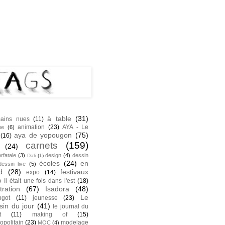
NK
S
à table
(31)
ains nues
(11)
animation
(23)
AYA - Le
he
(6)
aya de yopougon
(75)
(16)
carnets
(159)
(24)
rfatale
(3)
design
(4)
dessin
Dali
(1)
écoles
(24)
en
dessin live
(5)
d
(28)
festivaux
expo
(14)
)
Il était une fois dans l'est
(18)
stration
(67)
Isadora
(48)
Le
ngot
(11)
jeunesse
(23)
sin du jour
(41)
le journal du
t
(11)
making of
(15)
opolitain
(23)
modelage
MOC
(4)