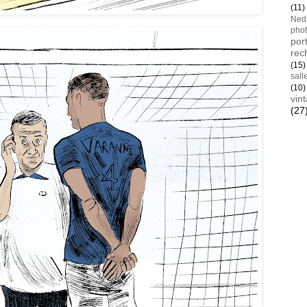
(11)
Ned
pho
port
rec
(15)
sall
(10)
vin
(27
Blan
AYay