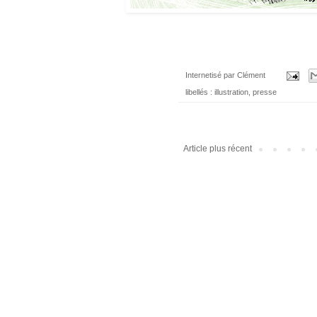
Internetisé par
Clément
libellés :
illustration
,
presse
Article plus récent