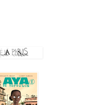
A PARUS
de Yopougon - Tome 1