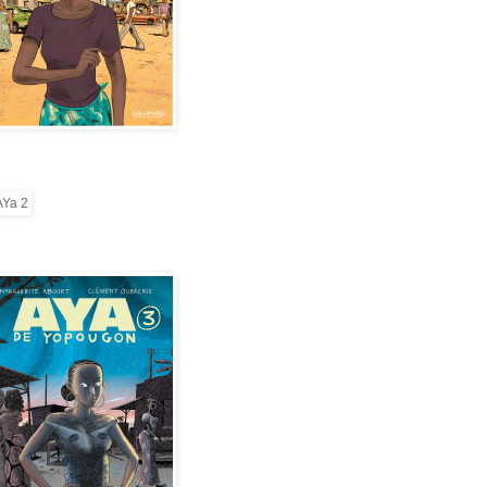
2
de Yopougon - Tome 3