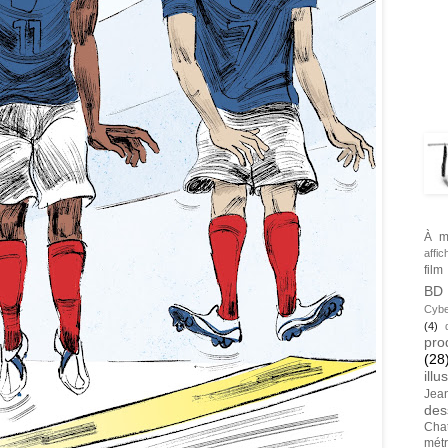
BLA
TAG
À m
affic
film
BD
Cybe
(4)
pro
(28
illu
Jea
des
Cha
métr