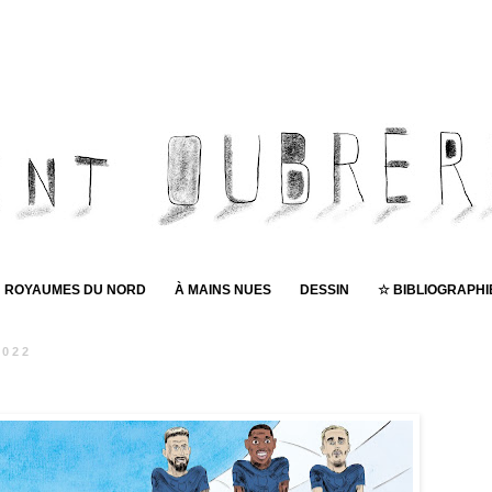
ROYAUMES DU NORD
À MAINS NUES
DESSIN
☆ BIBLIOGRAPHI
2022
Pub