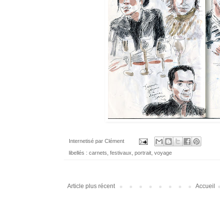
Internetisé par
Clément
libellés :
carnets
,
festivaux
,
portrait
,
voyage
Article plus récent
Accueil