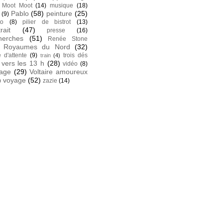
Moot Moot
(14)
musique
(18)
Pablo
(58)
peinture
(25)
(9)
to
(8)
pilier de bistrot
(13)
rait
(47)
presse
(16)
herches
(51)
Renée Stone
Royaumes du Nord
(32)
e d'attente
(9)
trois dés
train
(4)
vers les 13 h
(28)
vidéo
(8)
tage
(29)
Voltaire amoureux
)
voyage
(52)
zazie
(14)
k
 facebook