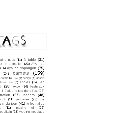
NK
S
à table
(31)
ains nues
(11)
animation
(23)
AYA - Le
he
(6)
aya de yopougon
(75)
(16)
carnets
(159)
(24)
rfatale
(3)
design
(4)
dessin
Dali
(1)
écoles
(24)
en
dessin live
(5)
d
(28)
festivaux
expo
(14)
)
Il était une fois dans l'est
(18)
stration
(67)
Isadora
(48)
Le
ngot
(11)
jeunesse
(23)
sin du jour
(41)
le journal du
t
(11)
making of
(15)
opolitain
(23)
modelage
MOC
(4)