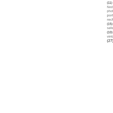
(11)
Ned
pho
port
rec
(15)
sall
(10)
vin
(27
Blan
AYay