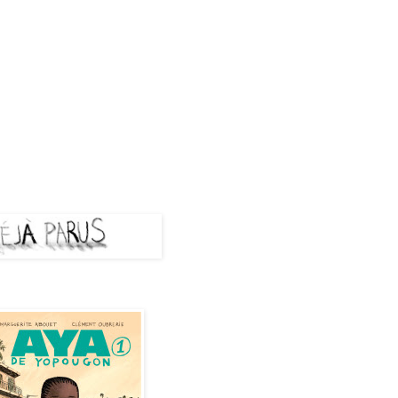
A PARUS
de Yopougon - Tome 1