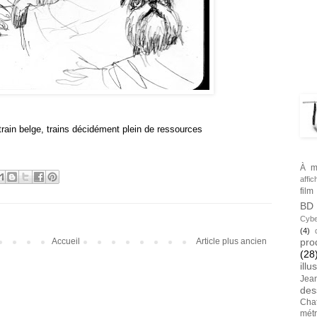
BLA
TAG
rain belge, trains décidément plein de ressources
À m
affic
film
BD
Cybe
(4)
pro
Accueil
Article plus ancien
(28
illu
Jea
des
Cha
métr