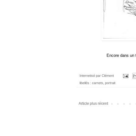
Encore dans un t
Internetisé par
Clément
libellés :
carnets
,
portrait
Article plus récent