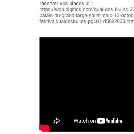
:
réserver vos places ici
https://web.digitick.com/quai-des-bulles-2
palais-du-grand-large-saint-malo-13-octo
festivalquaidesbulles-pg101-ri5682633.htm