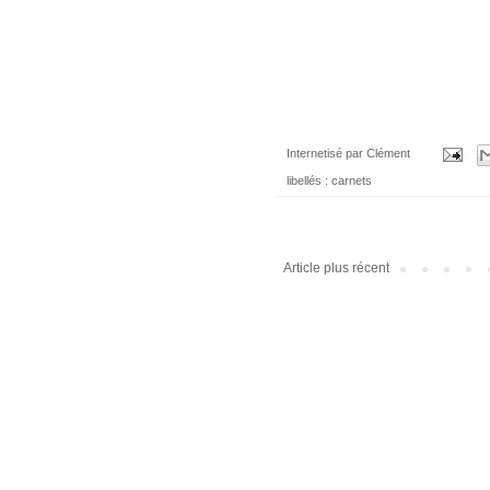
Internetisé par
Clément
libellés :
carnets
Article plus récent