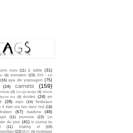
NK
S
à table
(31)
ains nues
(11)
animation
(23)
AYA - Le
he
(6)
aya de yopougon
(75)
(16)
carnets
(159)
(24)
rfatale
(3)
design
(4)
dessin
Dali
(1)
écoles
(24)
en
dessin live
(5)
d
(28)
festivaux
expo
(14)
)
Il était une fois dans l'est
(18)
stration
(67)
Isadora
(48)
Le
ngot
(11)
jeunesse
(23)
sin du jour
(41)
le journal du
t
(11)
making of
(15)
opolitain
(23)
modelage
MOC
(4)