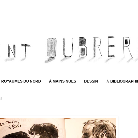
ROYAUMES DU NORD
À MAINS NUES
DESSIN
☆ BIBLIOGRAPHI
18
Pub