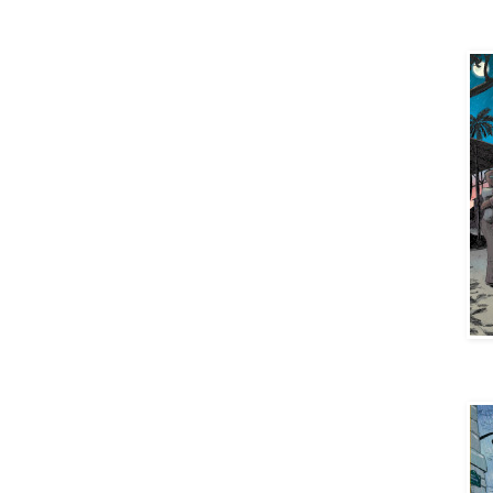
Aya 
Aya 