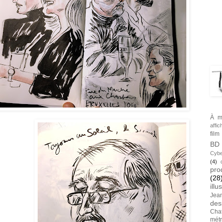
BLA
TAG
À m
affic
film
BD
Cybe
(4)
pro
(28
illu
Jea
des
Cha
métr