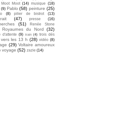
Moot Moot
(14)
musique
(18)
Pablo
(58)
peinture
(25)
(9)
to
(8)
pilier de bistrot
(13)
rait
(47)
presse
(16)
herches
(51)
Renée Stone
Royaumes du Nord
(32)
e d'attente
(9)
trois dés
train
(4)
vers les 13 h
(28)
vidéo
(8)
tage
(29)
Voltaire amoureux
)
voyage
(52)
zazie
(14)
k
 facebook