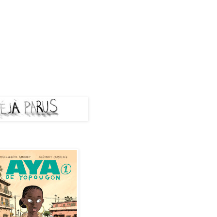
A PARUS
de Yopougon - Tome 1