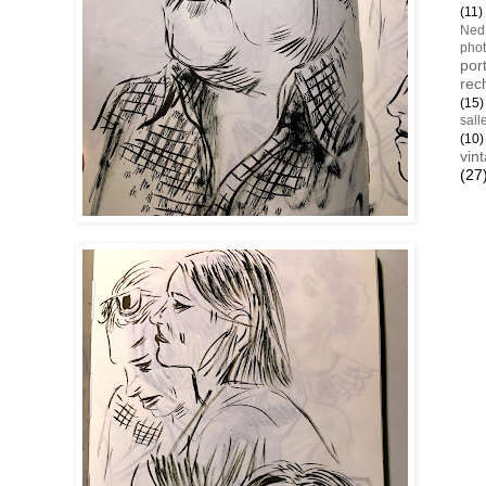
(11)
Ned
pho
port
rec
(15)
sall
(10)
vin
(27
Blan
AYay